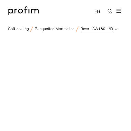
FR
Soft seating
Banquettes Modulaires
Revo - SW180 L/R