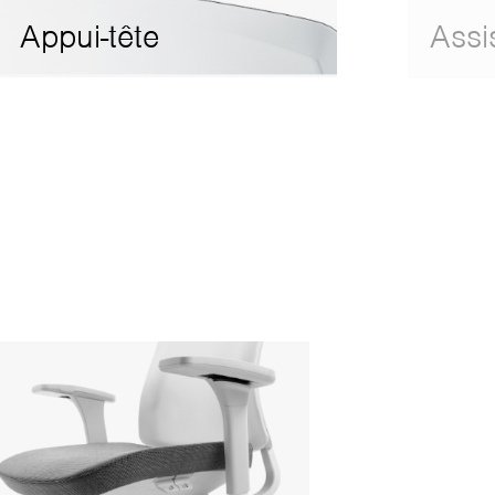
assise ("inclin
Appui-tête
Assi