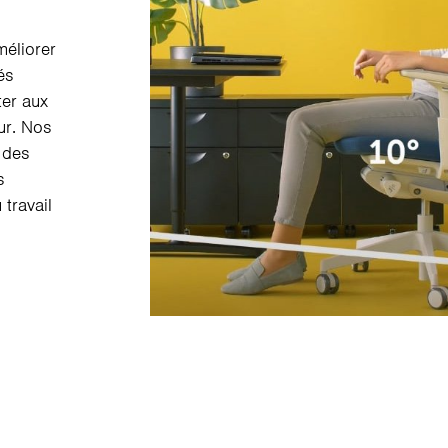
méliorer
és
er aux
ur. Nos
 des
s
 travail