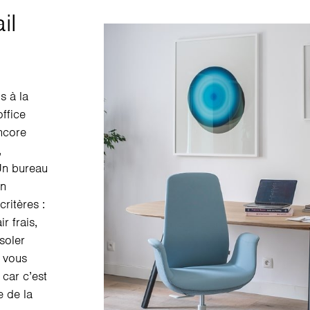
il
s à la
ffice
ncore
,
 Un bureau
in
critères :
r frais,
soler
l vous
 car c’est
e de la