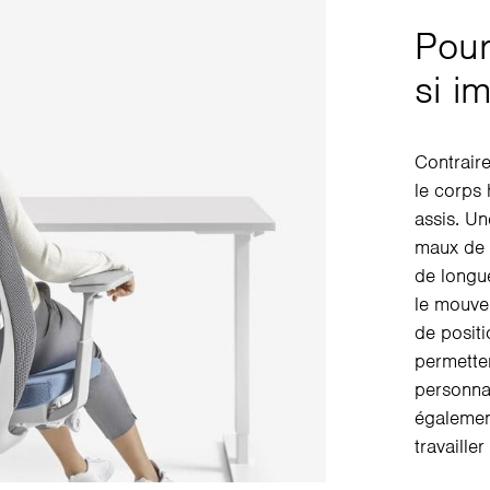
Pour
si i
Contraire
le corps 
assis. Un
maux de d
de longue
le mouve
de positi
permetten
personnal
égalemen
travaille