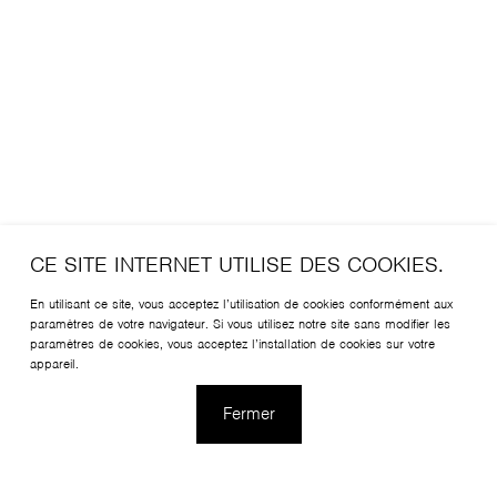
CE SITE INTERNET UTILISE DES COOKIES.
En utilisant ce site, vous acceptez l’utilisation de cookies conformément aux
paramètres de votre navigateur. Si vous utilisez notre site sans modifier les
paramètres de cookies, vous acceptez l’installation de cookies sur votre
appareil.
Fermer
Decenta, imaginée par Maja Ganszyniec pour Profim, est