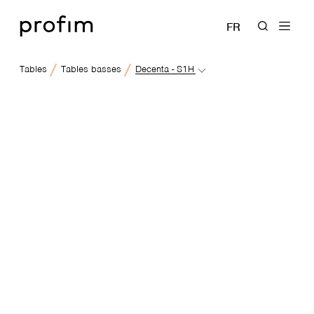
FR
Tables
Tables basses
Decenta - S1H